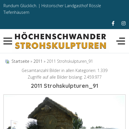
Rundum Glücklich. |
Historischer Landgasthof Rössle
Tiefenhäusern
Startseite
»
2011
» 2011 Strohskulpturen_91
Gesamtanzahl Bilder in allen Kategorien: 1.339
Zugriffe auf alle Bilder bislang: 2.459.977
2011 Strohskulpturen_91