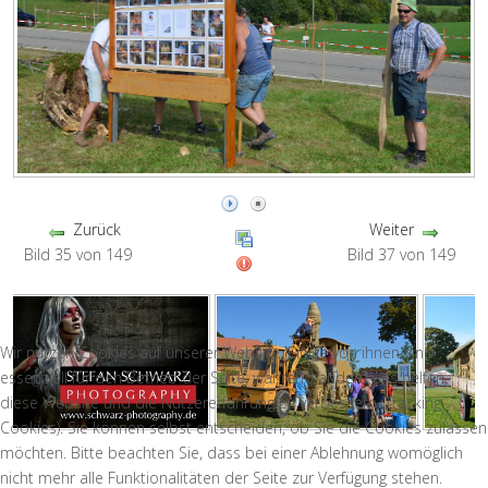
Zurück
Weiter
Bild 35 von 149
Bild 37 von 149
Wir nutzen Cookies auf unserer Website. Einige von ihnen sind
essenziell für den Betrieb der Seite, während andere uns helfen,
diese Website und die Nutzererfahrung zu verbessern (Tracking
Cookies). Sie können selbst entscheiden, ob Sie die Cookies zulassen
möchten. Bitte beachten Sie, dass bei einer Ablehnung womöglich
nicht mehr alle Funktionalitäten der Seite zur Verfügung stehen.