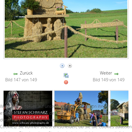
Zurück
Weiter
Bild 147 von 149
Bild 149 von 149
Wir nutzen Cookies auf unserer Website. Einige von ihnen sind
essenziell für den Betrieb der Seite, während andere uns helfen,
diese Website und die Nutzererfahrung zu verbessern (Tracking
Cookies). Sie können selbst entscheiden, ob Sie die Cookies zulassen