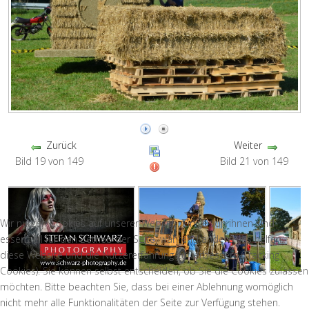
Zurück
Weiter
Bild 19 von 149
Bild 21 von 149
Wir nutzen Cookies auf unserer Website. Einige von ihnen sind
essenziell für den Betrieb der Seite, während andere uns helfen,
diese Website und die Nutzererfahrung zu verbessern (Tracking
Cookies). Sie können selbst entscheiden, ob Sie die Cookies zulassen
möchten. Bitte beachten Sie, dass bei einer Ablehnung womöglich
nicht mehr alle Funktionalitäten der Seite zur Verfügung stehen.