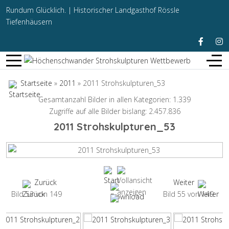
Rundum Glücklich. |
Historischer Landgasthof Rössle
Tiefenhäusern
Startseite
»
2011
» 2011 Strohskulpturen_53
Gesamtanzahl Bilder in allen Kategorien: 1.339
Zugriffe auf alle Bilder bislang: 2.457.836
2011 Strohskulpturen_53
Zurück
Weiter
Bild 53 von 149
Bild 55 von 149