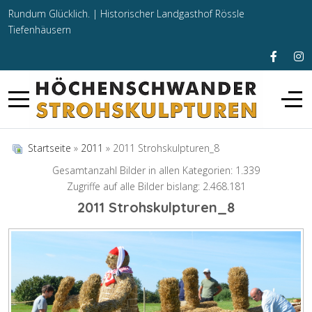
Rundum Glücklich. |
Historischer Landgasthof Rössle
Tiefenhäusern
Startseite
»
2011
» 2011 Strohskulpturen_8
Gesamtanzahl Bilder in allen Kategorien: 1.339
Zugriffe auf alle Bilder bislang: 2.468.181
2011 Strohskulpturen_8