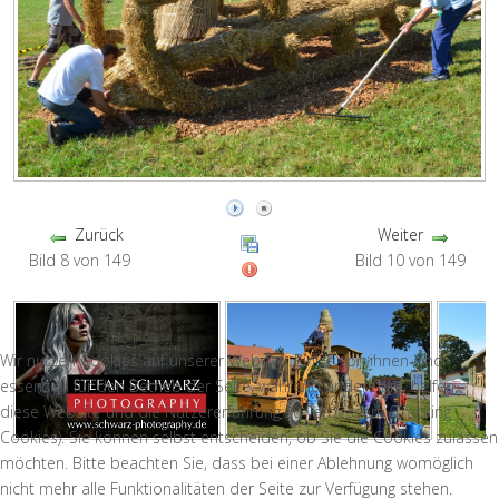
Zurück
Weiter
Bild 8 von 149
Bild 10 von 149
Wir nutzen Cookies auf unserer Website. Einige von ihnen sind
essenziell für den Betrieb der Seite, während andere uns helfen,
diese Website und die Nutzererfahrung zu verbessern (Tracking
Cookies). Sie können selbst entscheiden, ob Sie die Cookies zulassen
möchten. Bitte beachten Sie, dass bei einer Ablehnung womöglich
nicht mehr alle Funktionalitäten der Seite zur Verfügung stehen.