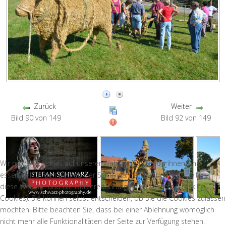
Zurück
Weiter
Bild 90 von 149
Bild 92 von 149
Wir nutzen Cookies auf unserer Website. Einige von ihnen sind
essenziell für den Betrieb der Seite, während andere uns helfen,
diese Website und die Nutzererfahrung zu verbessern (Tracking
Cookies). Sie können selbst entscheiden, ob Sie die Cookies zulassen
möchten. Bitte beachten Sie, dass bei einer Ablehnung womöglich
nicht mehr alle Funktionalitäten der Seite zur Verfügung stehen.