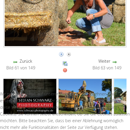
Zurück
Weiter
Bild 61 von 149
Bild 63 von 149
Wir nutzen Cookies auf unserer Website. Einige von ihnen sind
essenziell für den Betrieb der Seite, während andere uns helfen,
diese Website und die Nutzererfahrung zu verbessern (Tracking
Cookies). Sie können selbst entscheiden, ob Sie die Cookies zulassen
möchten. Bitte beachten Sie, dass bei einer Ablehnung womöglich
nicht mehr alle Funktionalitäten der Seite zur Verfügung stehen.