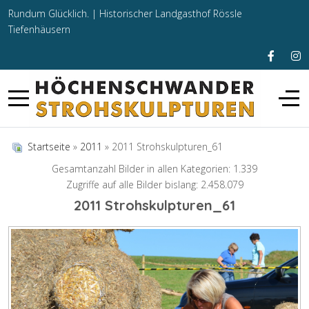
Rundum Glücklich. |
Historischer Landgasthof Rössle
Tiefenhäusern
Startseite
»
2011
» 2011 Strohskulpturen_61
Gesamtanzahl Bilder in allen Kategorien: 1.339
Zugriffe auf alle Bilder bislang: 2.458.079
2011 Strohskulpturen_61