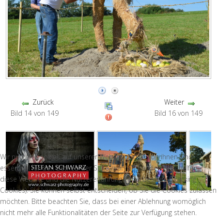
Zurück
Weiter
Bild 14 von 149
Bild 16 von 149
Wir nutzen Cookies auf unserer Website. Einige von ihnen sind
essenziell für den Betrieb der Seite, während andere uns helfen,
diese Website und die Nutzererfahrung zu verbessern (Tracking
Cookies). Sie können selbst entscheiden, ob Sie die Cookies zulassen
möchten. Bitte beachten Sie, dass bei einer Ablehnung womöglich
nicht mehr alle Funktionalitäten der Seite zur Verfügung stehen.