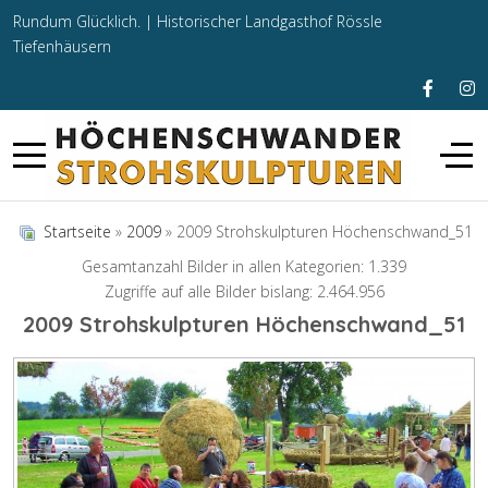
Rundum Glücklich. |
Historischer Landgasthof Rössle
Tiefenhäusern
Startseite
»
2009
» 2009 Strohskulpturen Höchenschwand_51
Gesamtanzahl Bilder in allen Kategorien: 1.339
Zugriffe auf alle Bilder bislang: 2.464.956
2009 Strohskulpturen Höchenschwand_51