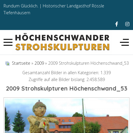
Rundum Glücklich. |
Historischer Landgasthof Rössle
Tiefenhäusern
Startseite
»
2009
» 2009 Strohskulpturen Höchenschwand_53
Gesamtanzahl Bilder in allen Kategorien: 1.339
Zugriffe auf alle Bilder bislang: 2.458.589
2009 Strohskulpturen Höchenschwand_53