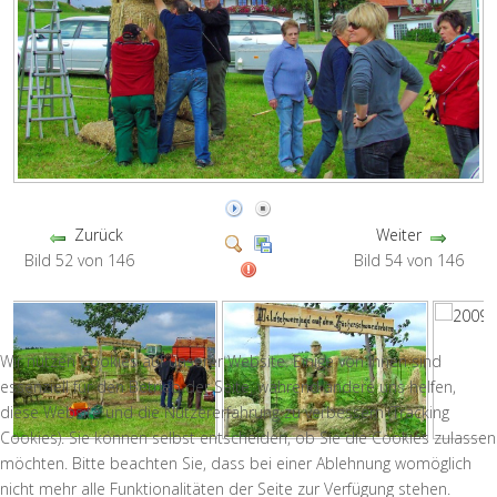
Zurück
Weiter
Bild 52 von 146
Bild 54 von 146
Wir nutzen Cookies auf unserer Website. Einige von ihnen sind
essenziell für den Betrieb der Seite, während andere uns helfen,
diese Website und die Nutzererfahrung zu verbessern (Tracking
Cookies). Sie können selbst entscheiden, ob Sie die Cookies zulassen
möchten. Bitte beachten Sie, dass bei einer Ablehnung womöglich
nicht mehr alle Funktionalitäten der Seite zur Verfügung stehen.