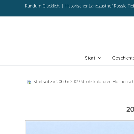
Rundum Glücklich. |
Historischer Landgasthof Rössle Ti
Start
Geschicht
Startseite
»
2009
» 2009 Strohskulpturen Höchensc
2