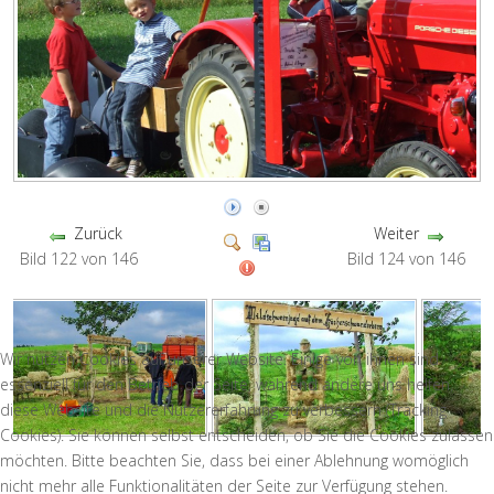
Zurück
Weiter
Bild 122 von 146
Bild 124 von 146
Wir nutzen Cookies auf unserer Website. Einige von ihnen sind
essenziell für den Betrieb der Seite, während andere uns helfen,
diese Website und die Nutzererfahrung zu verbessern (Tracking
Cookies). Sie können selbst entscheiden, ob Sie die Cookies zulassen
möchten. Bitte beachten Sie, dass bei einer Ablehnung womöglich
nicht mehr alle Funktionalitäten der Seite zur Verfügung stehen.