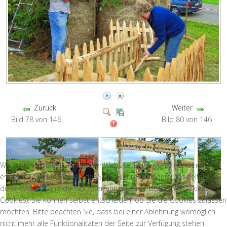
Zurück
Weiter
Bild 78 von 146
Bild 80 von 146
Wir nutzen Cookies auf unserer Website. Einige von ihnen sind
essenziell für den Betrieb der Seite, während andere uns helfen,
diese Website und die Nutzererfahrung zu verbessern (Tracking
Cookies). Sie können selbst entscheiden, ob Sie die Cookies zulassen
möchten. Bitte beachten Sie, dass bei einer Ablehnung womöglich
nicht mehr alle Funktionalitäten der Seite zur Verfügung stehen.