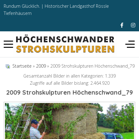
Rundum Glücklich. |
Historischer Landgasthof Rössle
Tiefenhäusern
Startseite
»
2009
» 2009 Strohskulpturen Höchenschwand_79
Gesamtanzahl Bilder in allen Kategorien: 1.339
Zugriffe auf alle Bilder bislang: 2.464.920
2009 Strohskulpturen Höchenschwand_79