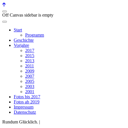
Off Canvas sidebar is empty
Start
Programm
Geschichte
Vorjahre
2017
2015
2013
2011
2009
2007
2005
2003
2001
Fotos bis 2017
Fotos ab 2019
Impressum
Datenschutz
Rundum Glücklich. |
Historischer Landgasthof Rössle
Tiefenhäusern