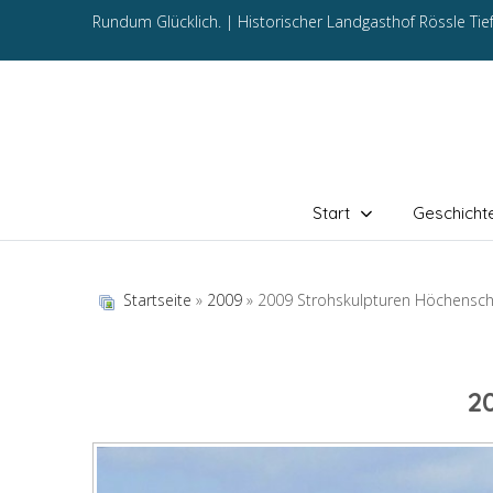
Rundum Glücklich. |
Historischer Landgasthof Rössle Ti
Start
Geschicht
Startseite
»
2009
» 2009 Strohskulpturen Höchensc
2