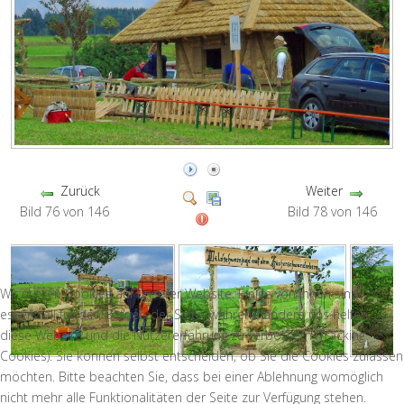
Zurück
Weiter
Bild 76 von 146
Bild 78 von 146
Wir nutzen Cookies auf unserer Website. Einige von ihnen sind
essenziell für den Betrieb der Seite, während andere uns helfen,
diese Website und die Nutzererfahrung zu verbessern (Tracking
Cookies). Sie können selbst entscheiden, ob Sie die Cookies zulassen
möchten. Bitte beachten Sie, dass bei einer Ablehnung womöglich
nicht mehr alle Funktionalitäten der Seite zur Verfügung stehen.