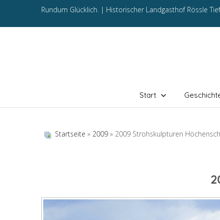
Rundum Glücklich. |
Historischer Landgasthof Rössle Ti
Start
Geschicht
Startseite
»
2009
» 2009 Strohskulpturen Höchensc
2