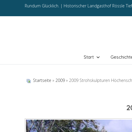
Rundum Glücklich. |
Historischer Landgasthof Rössle Ti
Start
Geschicht
Startseite
»
2009
» 2009 Strohskulpturen Höchensc
2