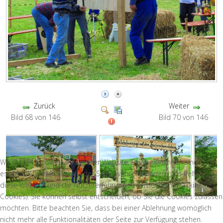
Zurück
Weiter
Bild 68 von 146
Bild 70 von 146
Wir nutzen Cookies auf unserer Website. Einige von ihnen sind
essenziell für den Betrieb der Seite, während andere uns helfen,
diese Website und die Nutzererfahrung zu verbessern (Tracking
Cookies). Sie können selbst entscheiden, ob Sie die Cookies zulassen
möchten. Bitte beachten Sie, dass bei einer Ablehnung womöglich
nicht mehr alle Funktionalitäten der Seite zur Verfügung stehen.