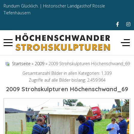
Rundum Glücklich. |
Historischer Landgasthof Rössle
Tiefenhäusern
Startseite
»
2009
» 2009 Strohskulpturen Höchenschwand_69
Gesamtanzahl Bilder in allen Kategorien: 1.339
Zugriffe auf alle Bilder bislang: 2.459.964
2009 Strohskulpturen Höchenschwand_69