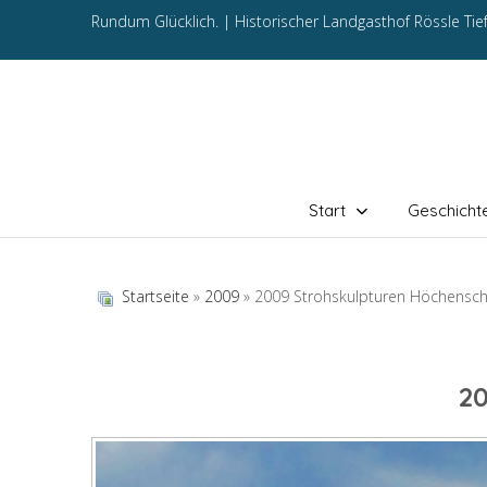
Rundum Glücklich. |
Historischer Landgasthof Rössle Ti
Start
Geschicht
Startseite
»
2009
» 2009 Strohskulpturen Höchensc
2