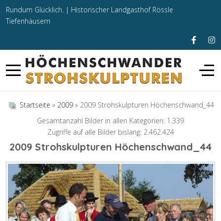
Rundum Glücklich. |
Historischer Landgasthof Rössle
Tiefenhäusern
Startseite
»
2009
» 2009 Strohskulpturen Höchenschwand_44
Gesamtanzahl Bilder in allen Kategorien: 1.339
Zugriffe auf alle Bilder bislang: 2.462.424
2009 Strohskulpturen Höchenschwand_44