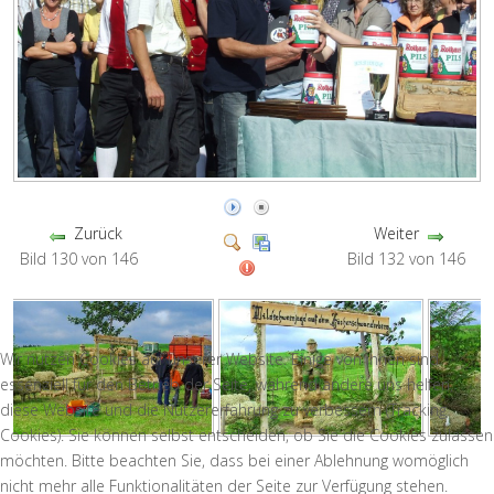
Zurück
Weiter
Bild 130 von 146
Bild 132 von 146
Wir nutzen Cookies auf unserer Website. Einige von ihnen sind
essenziell für den Betrieb der Seite, während andere uns helfen,
diese Website und die Nutzererfahrung zu verbessern (Tracking
Cookies). Sie können selbst entscheiden, ob Sie die Cookies zulassen
möchten. Bitte beachten Sie, dass bei einer Ablehnung womöglich
nicht mehr alle Funktionalitäten der Seite zur Verfügung stehen.