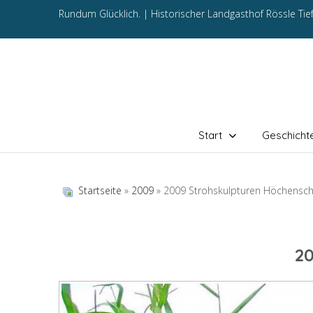
Rundum Glücklich. |
Historischer Landgasthof Rössle Ti
Start
Geschicht
Startseite
»
2009
» 2009 Strohskulpturen Höchensc
2