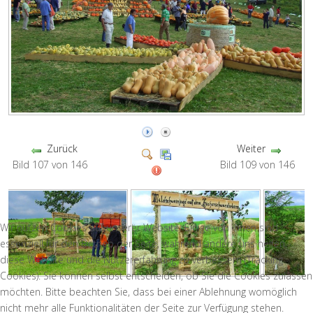
Zurück
Weiter
Bild 107 von 146
Bild 109 von 146
Wir nutzen Cookies auf unserer Website. Einige von ihnen sind
essenziell für den Betrieb der Seite, während andere uns helfen,
diese Website und die Nutzererfahrung zu verbessern (Tracking
Cookies). Sie können selbst entscheiden, ob Sie die Cookies zulassen
möchten. Bitte beachten Sie, dass bei einer Ablehnung womöglich
nicht mehr alle Funktionalitäten der Seite zur Verfügung stehen.