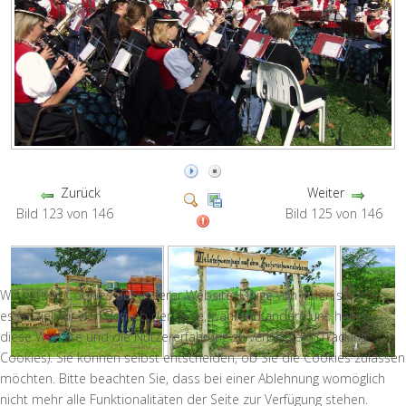
Zurück
Weiter
Bild 123 von 146
Bild 125 von 146
Wir nutzen Cookies auf unserer Website. Einige von ihnen sind
essenziell für den Betrieb der Seite, während andere uns helfen,
diese Website und die Nutzererfahrung zu verbessern (Tracking
Cookies). Sie können selbst entscheiden, ob Sie die Cookies zulassen
möchten. Bitte beachten Sie, dass bei einer Ablehnung womöglich
nicht mehr alle Funktionalitäten der Seite zur Verfügung stehen.