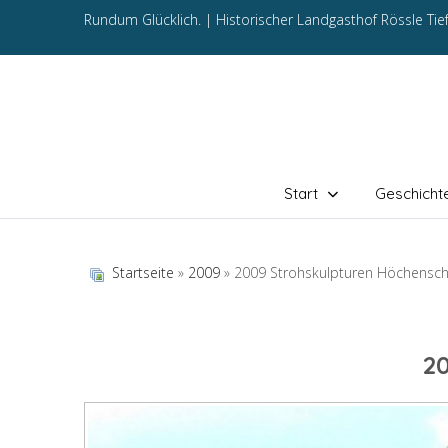
Rundum Glücklich. |
Historischer Landgasthof Rössle Ti
Start
Geschicht
Startseite
»
2009
» 2009 Strohskulpturen Höchensc
2