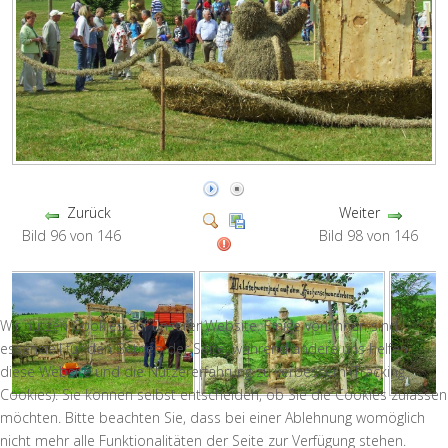
Zurück
Weiter
Bild 96 von 146
Bild 98 von 146
Wir nutzen Cookies auf unserer Website. Einige von ihnen sind
essenziell für den Betrieb der Seite, während andere uns helfen,
diese Website und die Nutzererfahrung zu verbessern (Tracking
Cookies). Sie können selbst entscheiden, ob Sie die Cookies zulassen
möchten. Bitte beachten Sie, dass bei einer Ablehnung womöglich
nicht mehr alle Funktionalitäten der Seite zur Verfügung stehen.