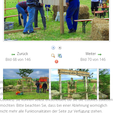
Zurück
Weiter
Bild 68 von 146
Bild 70 von 146
Wir nutzen Cookies auf unserer Website. Einige von ihnen sind
essenziell für den Betrieb der Seite, während andere uns helfen,
diese Website und die Nutzererfahrung zu verbessern (Tracking
Cookies). Sie können selbst entscheiden, ob Sie die Cookies zulassen
möchten. Bitte beachten Sie, dass bei einer Ablehnung womöglich
nicht mehr alle Funktionalitäten der Seite zur Verfügung stehen.