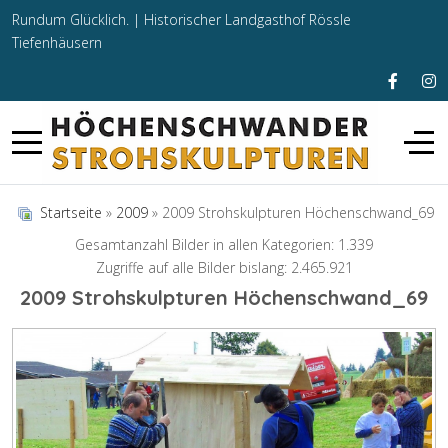
Rundum Glücklich. |
Historischer Landgasthof Rössle
Tiefenhäusern
Startseite
»
2009
» 2009 Strohskulpturen Höchenschwand_69
Gesamtanzahl Bilder in allen Kategorien: 1.339
Zugriffe auf alle Bilder bislang: 2.465.921
2009 Strohskulpturen Höchenschwand_69