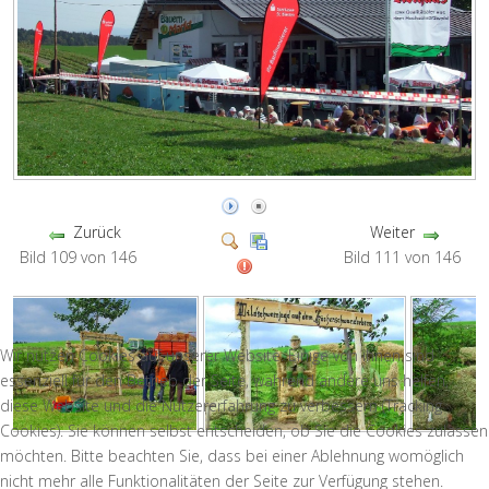
Zurück
Weiter
Bild 109 von 146
Bild 111 von 146
Wir nutzen Cookies auf unserer Website. Einige von ihnen sind
essenziell für den Betrieb der Seite, während andere uns helfen,
diese Website und die Nutzererfahrung zu verbessern (Tracking
Cookies). Sie können selbst entscheiden, ob Sie die Cookies zulassen
möchten. Bitte beachten Sie, dass bei einer Ablehnung womöglich
nicht mehr alle Funktionalitäten der Seite zur Verfügung stehen.