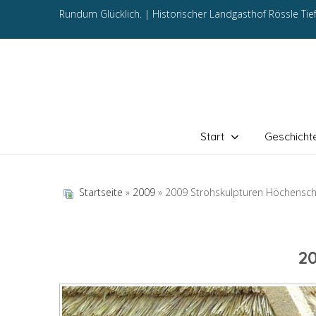
Rundum Glücklich. |
Historischer Landgasthof Rössle Ti
Start
Geschicht
Startseite
»
2009
» 2009 Strohskulpturen Höchensc
2