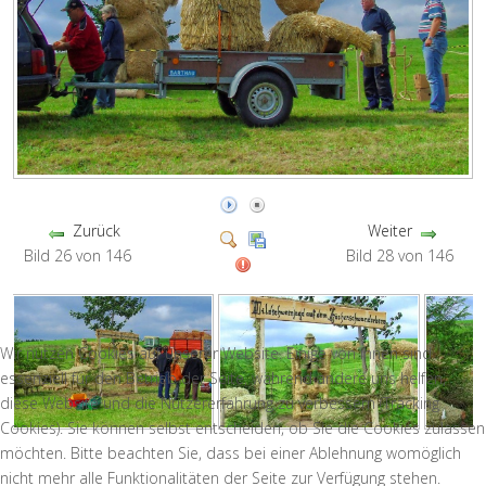
Zurück
Weiter
Bild 26 von 146
Bild 28 von 146
Wir nutzen Cookies auf unserer Website. Einige von ihnen sind
essenziell für den Betrieb der Seite, während andere uns helfen,
diese Website und die Nutzererfahrung zu verbessern (Tracking
Cookies). Sie können selbst entscheiden, ob Sie die Cookies zulassen
möchten. Bitte beachten Sie, dass bei einer Ablehnung womöglich
nicht mehr alle Funktionalitäten der Seite zur Verfügung stehen.