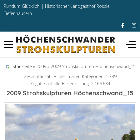
Rundum Glücklich. |
Historischer Landgasthof Rössle
Tiefenhäusern
Startseite
»
2009
» 2009 Strohskulpturen Höchenschwand_15
Gesamtanzahl Bilder in allen Kategorien: 1.339
Zugriffe auf alle Bilder bislang: 2.466.634
2009 Strohskulpturen Höchenschwand_15