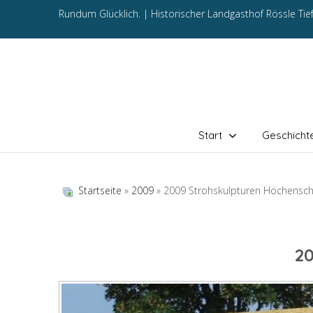
Rundum Glücklich. |
Historischer Landgasthof Rössle Ti
Start
Geschicht
Startseite
»
2009
» 2009 Strohskulpturen Höchensc
2