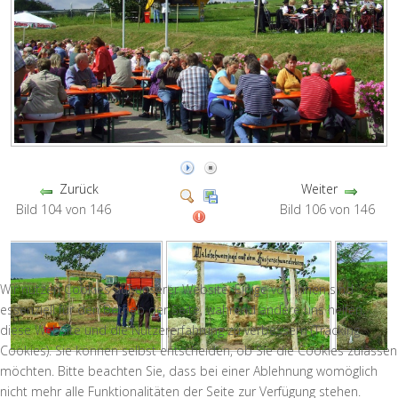
Zurück
Weiter
Bild 104 von 146
Bild 106 von 146
Wir nutzen Cookies auf unserer Website. Einige von ihnen sind
essenziell für den Betrieb der Seite, während andere uns helfen,
diese Website und die Nutzererfahrung zu verbessern (Tracking
Cookies). Sie können selbst entscheiden, ob Sie die Cookies zulassen
möchten. Bitte beachten Sie, dass bei einer Ablehnung womöglich
nicht mehr alle Funktionalitäten der Seite zur Verfügung stehen.