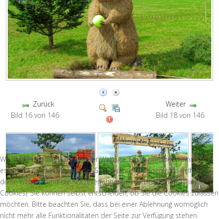
Zurück
Weiter
Bild 16 von 146
Bild 18 von 146
Wir nutzen Cookies auf unserer Website. Einige von ihnen sind
essenziell für den Betrieb der Seite, während andere uns helfen,
diese Website und die Nutzererfahrung zu verbessern (Tracking
Cookies). Sie können selbst entscheiden, ob Sie die Cookies zulassen
möchten. Bitte beachten Sie, dass bei einer Ablehnung womöglich
nicht mehr alle Funktionalitäten der Seite zur Verfügung stehen.