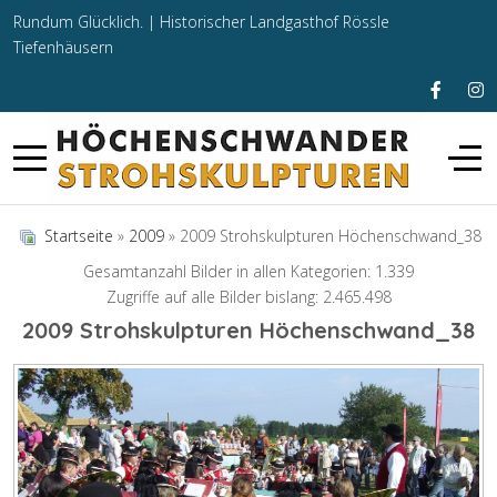
Rundum Glücklich. |
Historischer Landgasthof Rössle
Tiefenhäusern
Startseite
»
2009
» 2009 Strohskulpturen Höchenschwand_38
Gesamtanzahl Bilder in allen Kategorien: 1.339
Zugriffe auf alle Bilder bislang: 2.465.498
2009 Strohskulpturen Höchenschwand_38