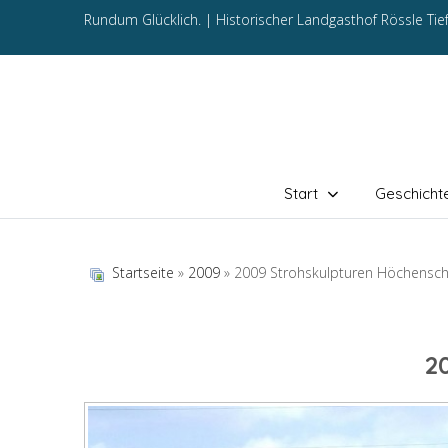
Rundum Glücklich. |
Historischer Landgasthof Rössle Ti
Start
Geschicht
Startseite
»
2009
» 2009 Strohskulpturen Höchensc
2