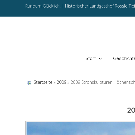
Rundum Glücklich. |
Historischer Landgasthof Rössle Ti
Start
Geschicht
Startseite
»
2009
» 2009 Strohskulpturen Höchensc
2