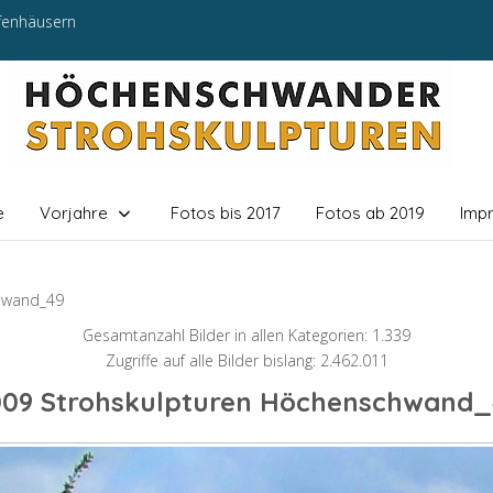
efenhäusern
e
Vorjahre
Fotos bis 2017
Fotos ab 2019
Imp
hwand_49
Gesamtanzahl Bilder in allen Kategorien: 1.339
Zugriffe auf alle Bilder bislang: 2.462.011
009 Strohskulpturen Höchenschwand_