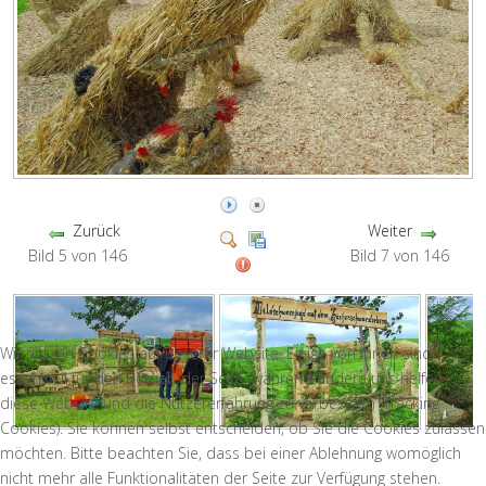
Zurück
Weiter
Bild 5 von 146
Bild 7 von 146
Wir nutzen Cookies auf unserer Website. Einige von ihnen sind
essenziell für den Betrieb der Seite, während andere uns helfen,
diese Website und die Nutzererfahrung zu verbessern (Tracking
Cookies). Sie können selbst entscheiden, ob Sie die Cookies zulassen
möchten. Bitte beachten Sie, dass bei einer Ablehnung womöglich
nicht mehr alle Funktionalitäten der Seite zur Verfügung stehen.