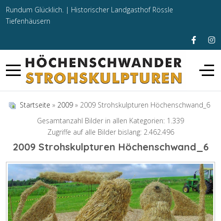
Rundum Glücklich. |
Historischer Landgasthof Rössle
Tiefenhäusern
Startseite
»
2009
» 2009 Strohskulpturen Höchenschwand_6
Gesamtanzahl Bilder in allen Kategorien: 1.339
Zugriffe auf alle Bilder bislang: 2.462.496
2009 Strohskulpturen Höchenschwand_6