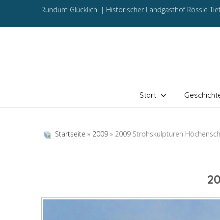
Rundum Glücklich. |
Historischer Landgasthof Rössle Ti
Start
Geschicht
Startseite
»
2009
» 2009 Strohskulpturen Höchensc
2