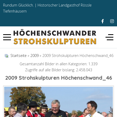
Rundum Glücklich. |
Historischer Landgasthof Rössle
Tiefenhäusern
Startseite
»
2009
» 2009 Strohskulpturen Höchenschwand_46
Gesamtanzahl Bilder in allen Kategorien: 1.339
Zugriffe auf alle Bilder bislang: 2.458.043
2009 Strohskulpturen Höchenschwand_46