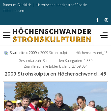
Rundum Glücklich. |
Historischer Landgasthof Rössle
Tiefenhäusern
Startseite
»
2009
» 2009 Strohskulpturen Höchenschwand_45
Gesamtanzahl Bilder in allen Kategorien: 1.339
Zugriffe auf alle Bilder bislang: 2.459.034
2009 Strohskulpturen Höchenschwand_45