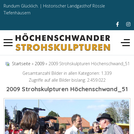
Rundum Glücklich. |
Historischer Landgasthof Rössle
Tiefenhäusern
Startseite
»
2009
» 2009 Strohskulpturen Höchenschwand_51
Gesamtanzahl Bilder in allen Kategorien: 1.339
Zugriffe auf alle Bilder bislang: 2.459.022
2009 Strohskulpturen Höchenschwand_51