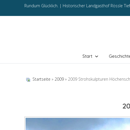
Rundum Glücklich. |
Historischer Landgasthof Rössle Ti
Start
Geschicht
Startseite
»
2009
» 2009 Strohskulpturen Höchensc
2