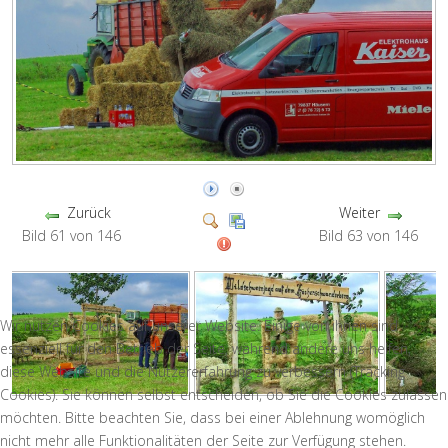
Zurück
Weiter
Bild 61 von 146
Bild 63 von 146
Wir nutzen Cookies auf unserer Website. Einige von ihnen sind
essenziell für den Betrieb der Seite, während andere uns helfen,
diese Website und die Nutzererfahrung zu verbessern (Tracking
Cookies). Sie können selbst entscheiden, ob Sie die Cookies zulassen
möchten. Bitte beachten Sie, dass bei einer Ablehnung womöglich
nicht mehr alle Funktionalitäten der Seite zur Verfügung stehen.