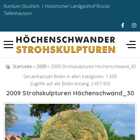
Rundum Glücklich. |
Historischer Landgasthof Rössle
Tiefenhäusern
Startseite
»
2009
» 2009 Strohskulpturen Höchenschwand_30
Gesamtanzahl Bilder in allen Kategorien: 1.339
Zugriffe auf alle Bilder bislang: 2.457.403
2009 Strohskulpturen Höchenschwand_30