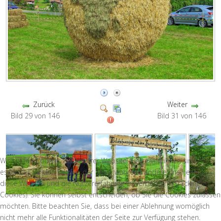
Zurück
Weiter
Bild 29 von 146
Bild 31 von 146
Wir nutzen Cookies auf unserer Website. Einige von ihnen sind
essenziell für den Betrieb der Seite, während andere uns helfen,
diese Website und die Nutzererfahrung zu verbessern (Tracking
Cookies). Sie können selbst entscheiden, ob Sie die Cookies zulassen
möchten. Bitte beachten Sie, dass bei einer Ablehnung womöglich
nicht mehr alle Funktionalitäten der Seite zur Verfügung stehen.