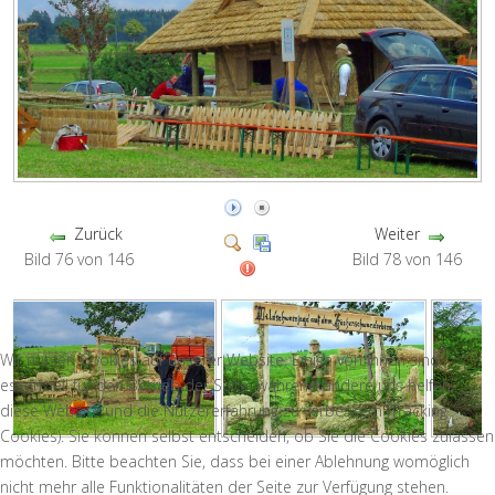
Zurück
Weiter
Bild 76 von 146
Bild 78 von 146
Wir nutzen Cookies auf unserer Website. Einige von ihnen sind
essenziell für den Betrieb der Seite, während andere uns helfen,
diese Website und die Nutzererfahrung zu verbessern (Tracking
Cookies). Sie können selbst entscheiden, ob Sie die Cookies zulassen
möchten. Bitte beachten Sie, dass bei einer Ablehnung womöglich
nicht mehr alle Funktionalitäten der Seite zur Verfügung stehen.