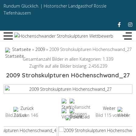
Rundum Glücklich. |
Historischer Landgasthof Rössle
Tiefenhäusern
Startseite
»
2009
» 2009 Strohskulpturen Höchenschwand_27
Gesamtanzahl Bilder in allen Kategorien: 1.339
Zugriffe auf alle Bilder bislang: 2.456.239
2009 Strohskulpturen Höchenschwand_27
Zurück
Weiter
Bild 113 von 146
Bild 115 von 146