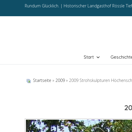
Rundum Glücklich. |
Historischer Landgasthof Rössle Ti
Start
Geschicht
Startseite
»
2009
» 2009 Strohskulpturen Höchensc
2