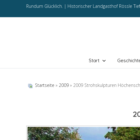
Rundum Glücklich. |
Historischer Landgasthof Rössle Ti
Start
Geschicht
Startseite
»
2009
» 2009 Strohskulpturen Höchensc
2